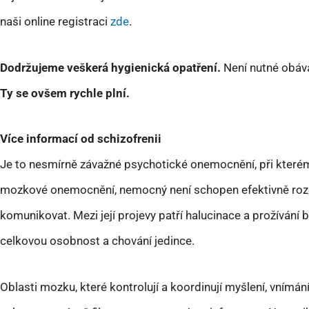
naši online registraci
zde
.
Dodržujeme veškerá hygienická opatření.
Není nutné obáva
Ty se ovšem rychle plní.
Více informací od schizofrenii
Je to nesmírně závažné psychotické onemocnění, při které
mozkové onemocnění, nemocný není schopen efektivně rozez
komunikovat. Mezi její projevy patří halucinace a prožíván
celkovou osobnost a chování jedince.
Oblasti mozku, které kontrolují a koordinují myšlení, vnímání