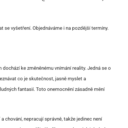
t se vyšetření. Objednáváme i na pozdější termíny.
m dochází ke změněnému vnímání reality. Jedná se o
návat co je skutečnost, jasně myslet a
í bludných fantasií. Toto onemocnění zásadně mění
 a chování, nepracují správně, takže jedinec není