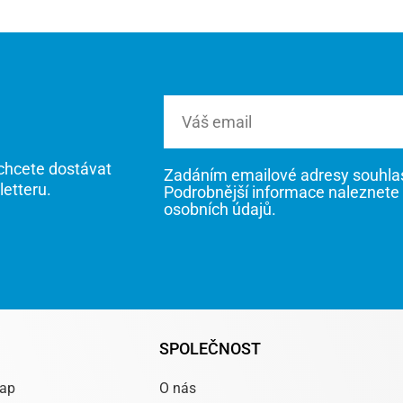
Email
chcete dostávat
Zadáním emailové adresy souhlasí
letteru.
Podrobnější informace naleznete
osobních údajů.
SPOLEČNOST
rap
O nás