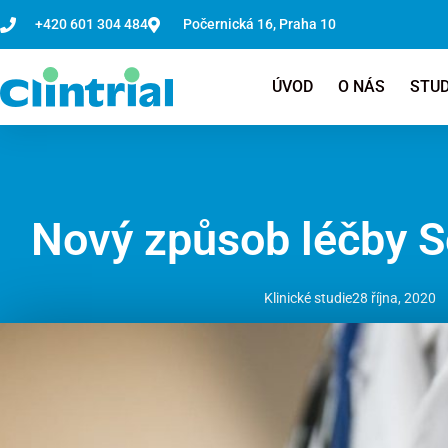
Přeskočit
+420 601 304 484
Počernická 16, Praha 10
na
obsah
ÚVOD
O NÁS
STUD
Nový způsob léčby S
Klinické studie
28 října, 2020