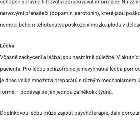
schopen správně filtrovat a zpracovávat informace. Na vzn
nervovými přenašeči (dopamin, serotonin), které jsou pošk
nemoci během těhotenství, poškození mozku plodu v děloze
Léčba
Včasné zachycení a léčba jsou nesmírně důležité. V akutníc
pacienta. Pro léčbu schizofrenie je nevyhnutná léčba pomoc
je dnes velké množství preparátů s různým mechanismem účin
formě – podávají se jen jednou za několik týdnů.
Doplňkovou léčbu může zajistit psychoterapie, dále porozu