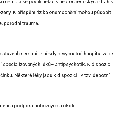
iku nemoci se podílí několik neurochemických drah s
ozeny. K přispění rizika onemocnění mohou působit
, porodní trauma.
h stavech nemoci je někdy nevyhnutná hospitalizace
í specializovaných léků– antipsychotik. K dispozici
ku. Některé léky jsou k dispozici i v tzv. depotní
mění a podpora příbuzných a okolí.