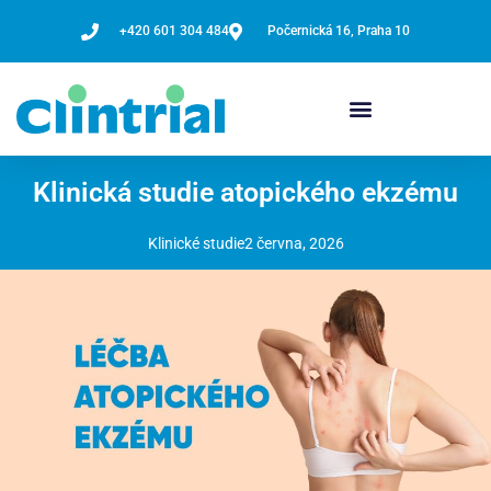
Přeskočit
+420 601 304 484
Počernická 16, Praha 10
na
obsah
Klinická studie atopického ekzému
Klinické studie
2 června, 2026