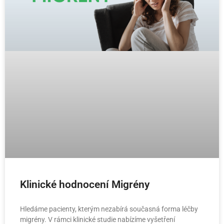
Klinické hodnocení Migrény
Hledáme pacienty, kterým nezabírá současná forma léčby
migrény. V rámci klinické studie nabízíme vyšetření