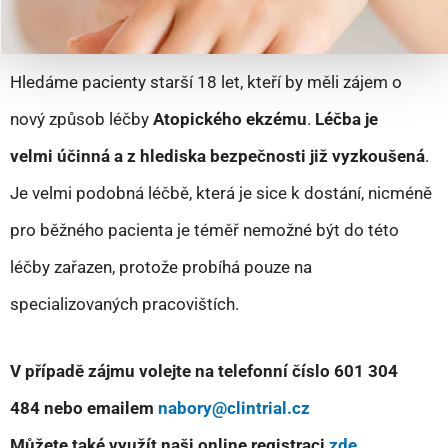
Hledáme pacienty starší 18 let, kteří by měli zájem o
nový způsob léčby
Atopického ekzému
.
Léčba je
velmi účinná a z hlediska bezpečnosti již vyzkoušená
.
Je velmi podobná léčbě, která je sice k dostání, nicméně
pro běžného pacienta je téměř nemožné být do této
léčby zařazen, protože probíhá pouze na
specializovaných pracovištích.
V případě zájmu volejte na telefonní číslo 601 304
484 nebo emailem
nabory@clintrial.cz
Můžete také využít naši online registraci
zde
.