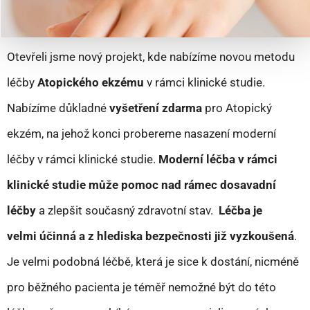
Otevřeli jsme nový projekt, kde nabízíme novou metodu
léčby
Atopického ekzému
v rámci klinické studie.
Nabízíme důkladné
vyšetření zdarma
pro Atopický
ekzém, na jehož konci probereme nasazení moderní
léčby v rámci klinické studie.
Moderní léčba v rámci
klinické studie může pomoc nad rámec dosavadní
léčby
a zlepšit současný zdravotní stav.
Léčba je
velmi účinná a z hlediska bezpečnosti již vyzkoušená
.
Je velmi podobná léčbě, která je sice k dostání, nicméně
pro běžného pacienta je téměř nemožné být do této