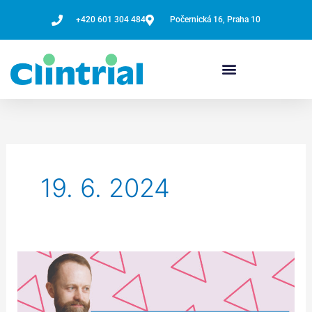
Přeskočit
+420 601 304 484
Počernická 16, Praha 10
na
obsah
19. 6. 2024
Nová
metoda
léčby